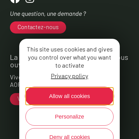
Une question, une demande ?
Contactez-nous
This site uses cookies and gives
La fromagerie Jeune Montagne vous
you control over what you want
ouvre ses portes...
to activate
Privacy policy
Vivez la fabrication du fromage Laguiole
AOP et profitez d’un instant gourmand !
Allow all cookies
Venez nous rendre visite
Personalize
Rejoignez Jeune Montagne
Deny all cookies