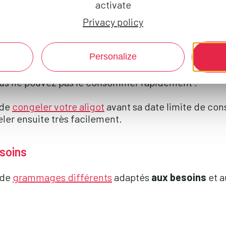
activate
Privacy policy
ge ?
Personalize
 vous ne pouvez pas le consommer rapidement !
 de
congeler votre aligot
avant sa date limite de c
eler ensuite très facilement.
soins
 de
grammages différents
adaptés
aux besoins
et 
brac en 200 g conviendra pour un repas du soir.