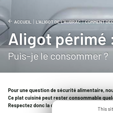
ACCUEIL
L’ALIGOT DE L’AUBRAC
COMMENT DÉG
Aligot périmé 
Puis-je le consommer ?
Pour une question de sécurité alimentaire, no
Ce plat cuisiné peut rester consommable quelq
Respectez donc la date de péremption apposée 
This si