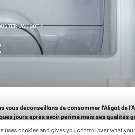
USTER L’ALIGOT ?
:
us vous déconseillons de consommer l’Aligot de l
ues jours après avoir périmé mais ses qualités g
sur la barquette, et surtout conservez-le bien to
te uses cookies and gives you control over what you