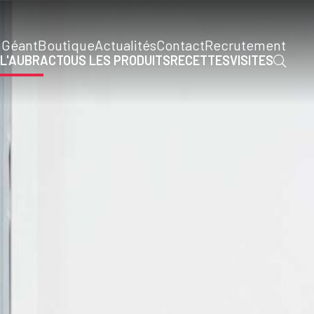
 Géant
Boutique
Actualités
Contact
Recrutement
 L'AUBRAC
TOUS LES PRODUITS
RECETTES
VISITES