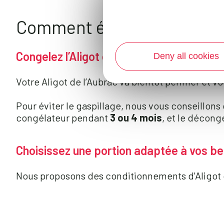
Comment éviter le gaspilla
Congelez l’Aligot de l’Aubrac
Deny all cookies
Votre Aligot de l’Aubrac va bientôt périmer et
Pour éviter le gaspillage, nous vous conseillons
congélateur pendant
3 ou 4 mois
, et le décong
Choisissez une portion adaptée à vos be
Nous proposons des conditionnements d'Aligot
Par exemple
: une barquette d’Aligot de l’Au